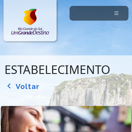
ESTABELECIMENTO
Voltar
arrow_back_ios