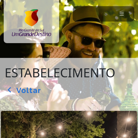
ESTABELECIMENTO
Voltar
arrow_back_ios