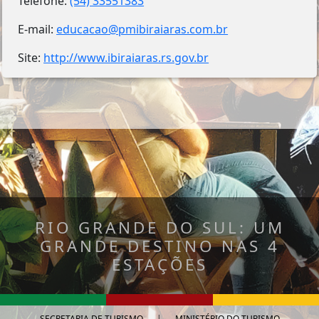
Telefone:
(54) 33551383
E-mail:
educacao@pmibiraiaras.com.br
Site:
http://www.ibiraiaras.rs.gov.br
RIO GRANDE DO SUL: UM
GRANDE DESTINO NAS 4
ESTAÇÕES
SECRETARIA DE TURISMO
|
MINISTÉRIO DO TURISMO