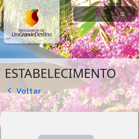
ESTABELECIMENTO
Voltar
arrow_back_ios