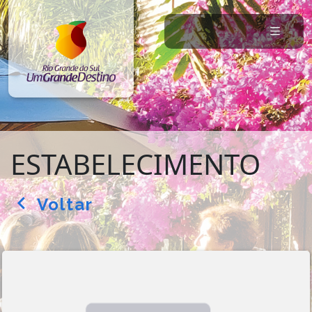
ESTABELECIMENTO
Voltar
arrow_back_ios