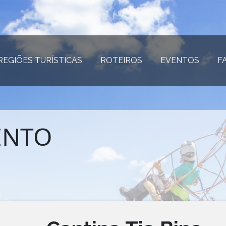
REGIÕES TURÍSTICAS
(página atual)
ROTEIROS
(página atual)
EVENTOS
(página
F
ENTO