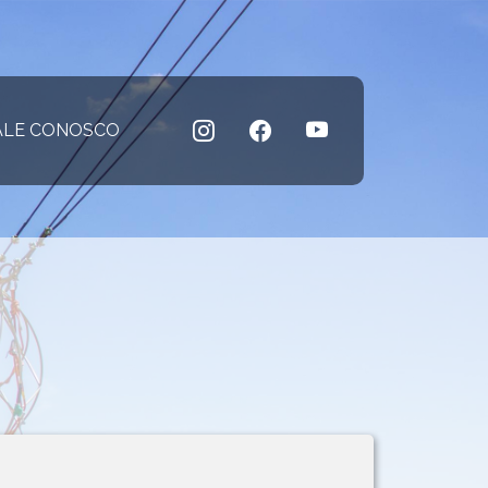
 atual)
ALE CONOSCO
(página atual)