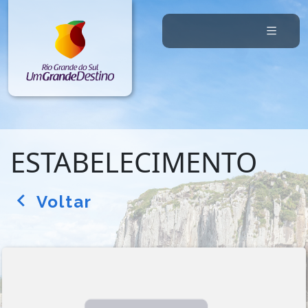
ESTABELECIMENTO
Voltar
arrow_back_ios