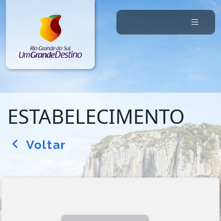
ESTABELECIMENTO
Voltar
arrow_back_ios