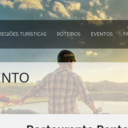
REGIÕES TURÍSTICAS
(página atual)
ROTEIROS
(página atual)
EVENTOS
(página
F
ENTO