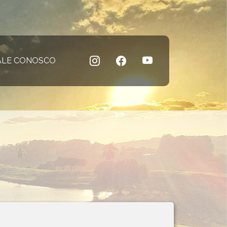
 atual)
ALE CONOSCO
(página atual)