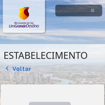
ESTABELECIMENTO
Voltar
arrow_back_ios