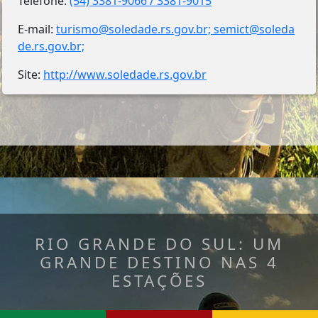
Telefone:
(54) 3381-9066 / 3381-9015
E-mail:
turismo@soledade.rs.gov.br; semict@soleda
de.rs.gov.br;
Site:
http://www.soledade.rs.gov.br
RIO GRANDE DO SUL: UM
GRANDE DESTINO NAS 4
ESTAÇÕES