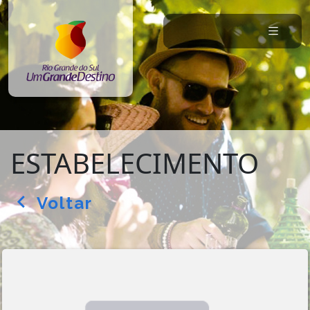
ESTABELECIMENTO
Voltar
arrow_back_ios