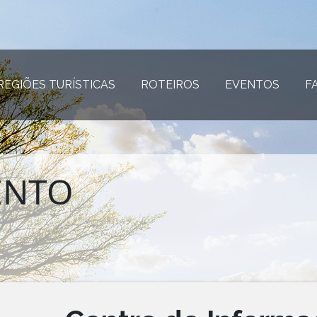
REGIÕES TURÍSTICAS
(página atual)
ROTEIROS
(página atual)
EVENTOS
(página
F
ENTO