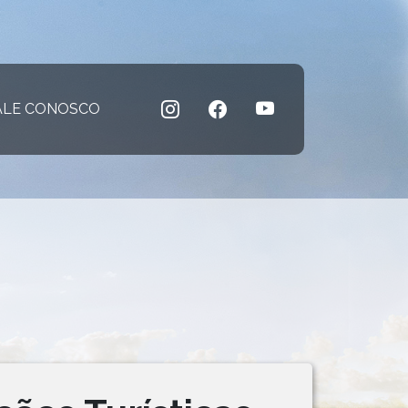
 atual)
ALE CONOSCO
(página atual)