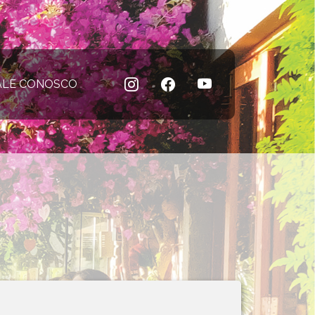
 atual)
ALE CONOSCO
(página atual)