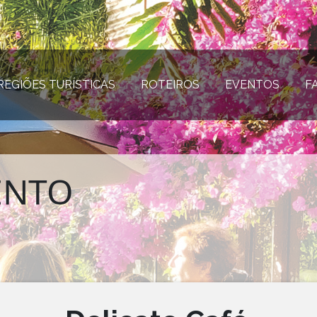
REGIÕES TURÍSTICAS
(página atual)
ROTEIROS
(página atual)
EVENTOS
(página
F
ENTO