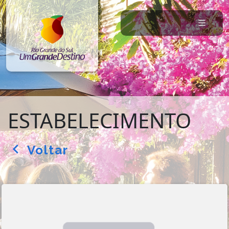
ESTABELECIMENTO
Voltar
arrow_back_ios