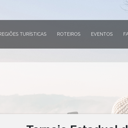
REGIÕES TURÍSTICAS
(página atual)
ROTEIROS
(página atual)
EVENTOS
(página
F