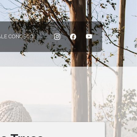
 atual)
ALE CONOSCO
(página atual)