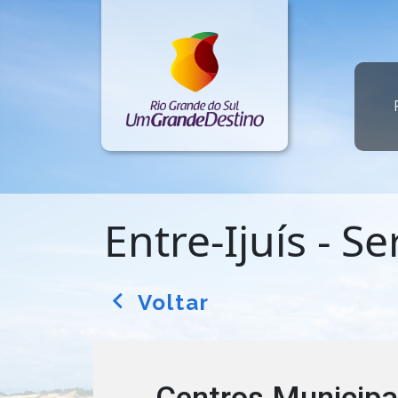
Entre-Ijuís - S
Voltar
arrow_back_ios