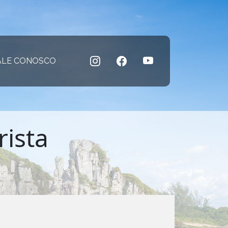
 atual)
ALE CONOSCO
(página atual)
rista