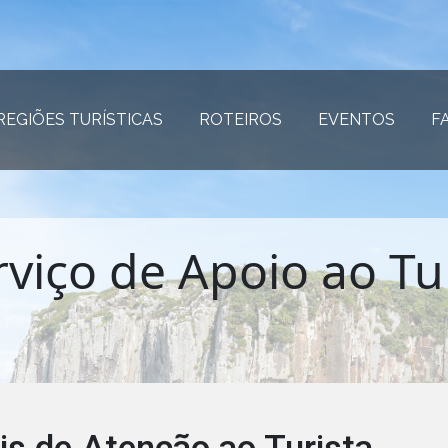
REGIÕES TURÍSTICAS
(página atual)
ROTEIROS
(página atual)
EVENTOS
(página
F
erviço de Apoio ao Tu