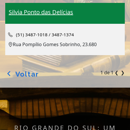
Silvia Ponto das Delícias
(51) 3487-1018 / 3487-1374
Rua Pompílio Gomes Sobrinho, 23.680
1 de 1
❮
❯
Voltar
arrow_back_ios
RIO GRANDE DO SUL: UM