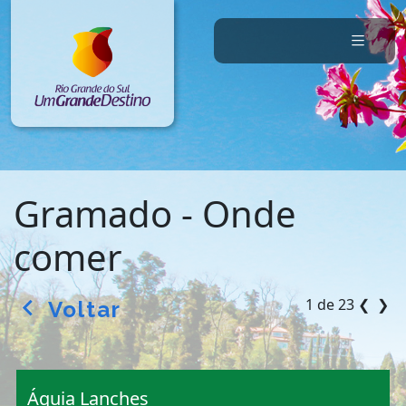
Gramado - Onde
comer
1 de 23
❮
❯
Voltar
arrow_back_ios
Águia Lanches