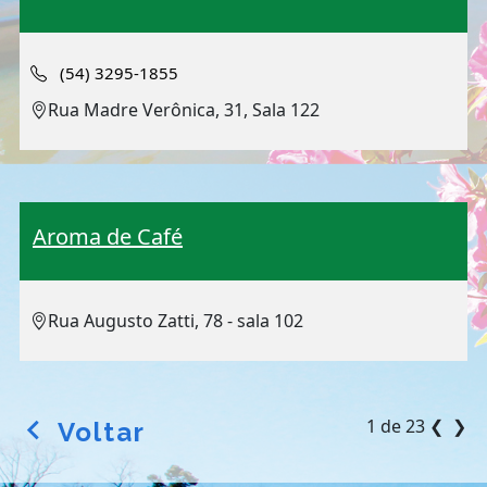
(54) 3295-1855
Rua Madre Verônica, 31, Sala 122
Aroma de Café
Rua Augusto Zatti, 78 - sala 102
1 de 23
❮
❯
Voltar
arrow_back_ios