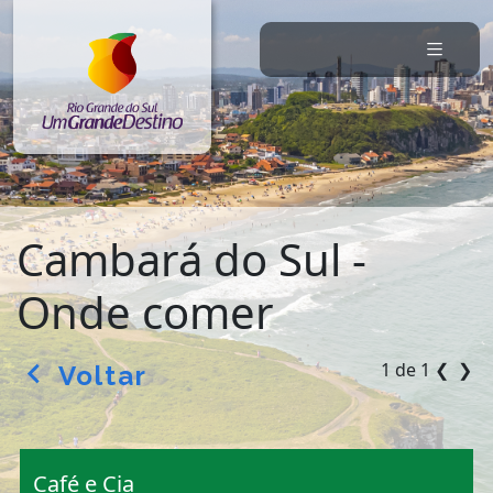
Cambará do Sul -
Onde comer
1 de 1
❮
❯
Voltar
arrow_back_ios
Café e Cia