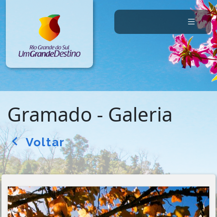
Gramado - Galeria
Voltar
arrow_back_ios