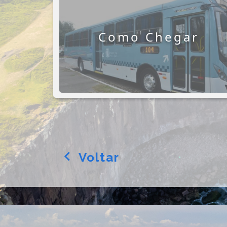
Como Chegar
Voltar
arrow_back_ios