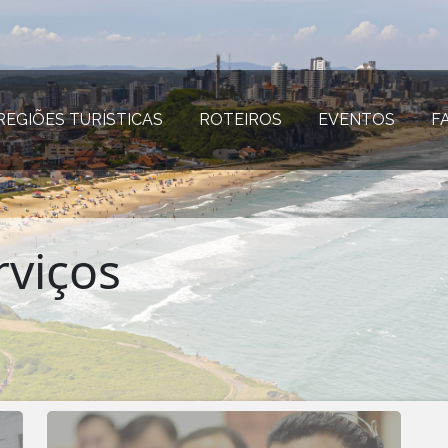
REGIÕES TURÍSTICAS
(página atual)
ROTEIROS
(página atual)
EVENTOS
(página
F
rviços