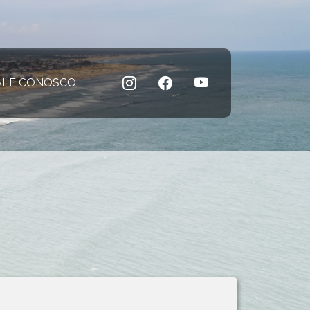
 atual)
ALE CONOSCO
(página atual)