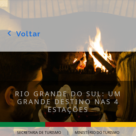
Voltar
arrow_back_ios
RIO GRANDE DO SUL: UM
GRANDE DESTINO NAS 4
ESTAÇÕES
SECRETARIA DE TURISMO
|
MINISTÉRIO DO TURISMO