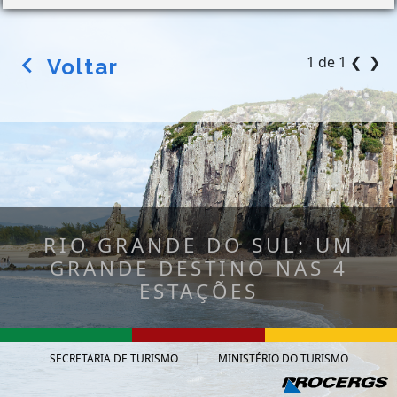
1 de 1
❮
❯
Voltar
arrow_back_ios
RIO GRANDE DO SUL: UM
GRANDE DESTINO NAS 4
ESTAÇÕES
SECRETARIA DE TURISMO
|
MINISTÉRIO DO TURISMO