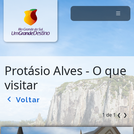
Protásio Alves - O que
visitar
Voltar
arrow_back_ios
1 de 1
❮
❯