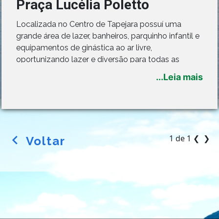
Praça Lucélia Poletto
Localizada no Centro de Tapejara possuí uma
grande área de lazer, banheiros, parquinho infantil e
equipamentos de ginástica ao ar livre,
oportunizando lazer e diversão para todas as
idades. Aos sábados e domingos o local costuma
...Leia mais
ser ocupado por um grande número de jovens.
1 de 1
❮
❯
Voltar
arrow_back_ios