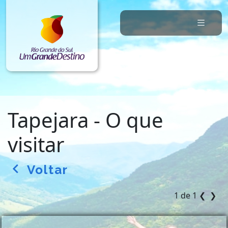
Tapejara - O que
visitar
Voltar
arrow_back_ios
1 de 1
❮
❯