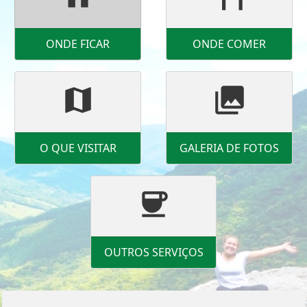
ONDE FICAR
ONDE COMER
map
photo_library
O QUE VISITAR
GALERIA DE FOTOS
coffee
OUTROS SERVIÇOS