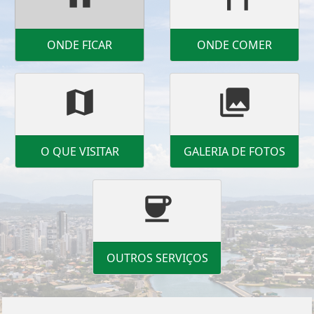
ONDE FICAR
ONDE COMER
map
photo_library
O QUE VISITAR
GALERIA DE FOTOS
coffee
OUTROS SERVIÇOS