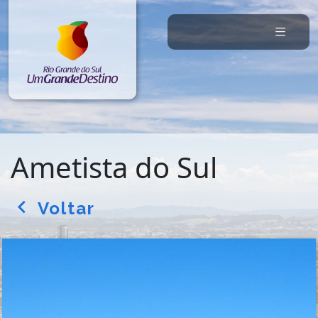
Ametista do Sul
Voltar
arrow_back_ios