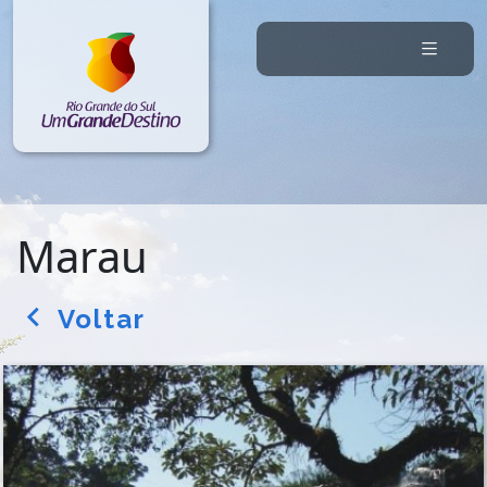
Marau
Voltar
arrow_back_ios