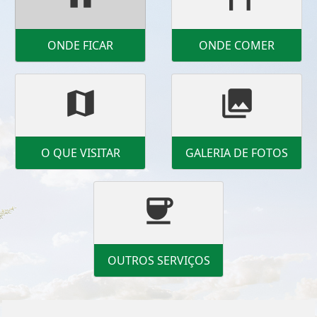
ONDE FICAR
ONDE COMER
map
photo_library
O QUE VISITAR
GALERIA DE FOTOS
coffee
OUTROS SERVIÇOS