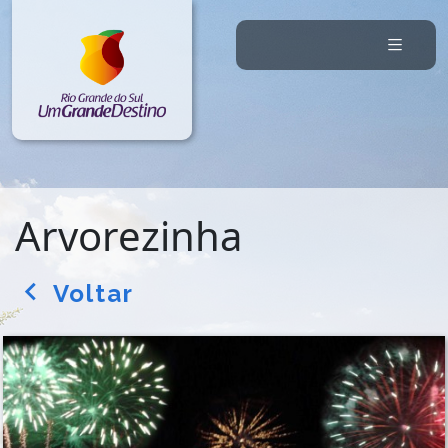
Arvorezinha
Voltar
arrow_back_ios