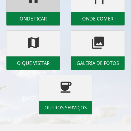
ONDE FICAR
ONDE COMER
map
photo_library
O QUE VISITAR
GALERIA DE FOTOS
coffee
OUTROS SERVIÇOS