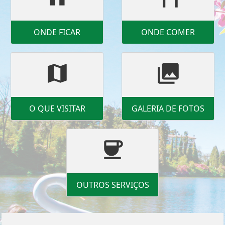
ONDE FICAR
ONDE COMER
map
photo_library
O QUE VISITAR
GALERIA DE FOTOS
coffee
OUTROS SERVIÇOS