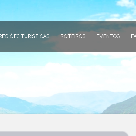
REGIÕES TURÍSTICAS
(página atual)
ROTEIROS
(página atual)
EVENTOS
(página
F