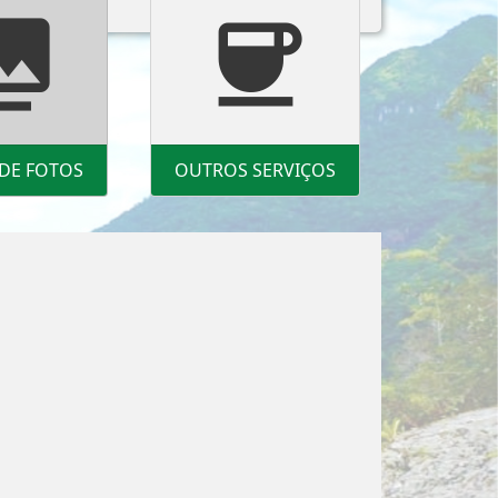
library
coffee
 DE FOTOS
OUTROS SERVIÇOS