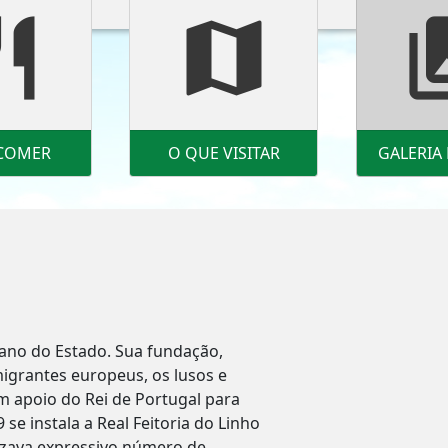
urant
map
photo_
COMER
O QUE VISITAR
GALERIA
tano do Estado. Sua fundação,
imigrantes europeus, os lusos e
am apoio do Rei de Portugal para
 se instala a Real Feitoria do Linho
izava expressivo número de