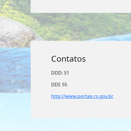
Contatos
DDD: 51
DDI: 55
http://www.portao.rs.gov.br