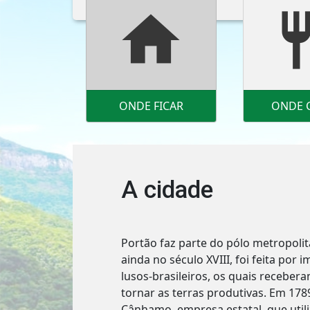
home
resta
ONDE FICAR
ONDE 
A cidade
Portão faz parte do pólo metropoli
ainda no século XVIII, foi feita por 
lusos-brasileiros, os quais receber
tornar as terras produtivas. Em 1789
Cânhamo, empresa estatal, que util