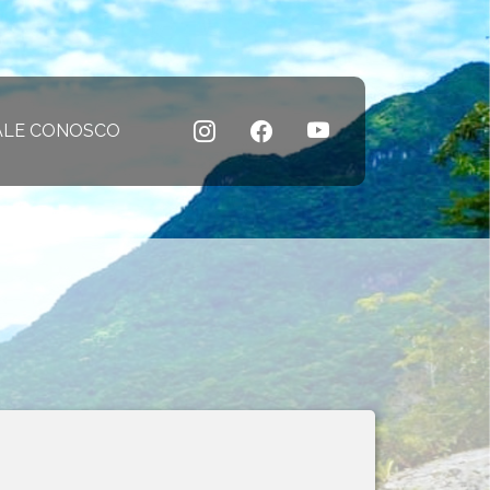
 atual)
ALE CONOSCO
(página atual)