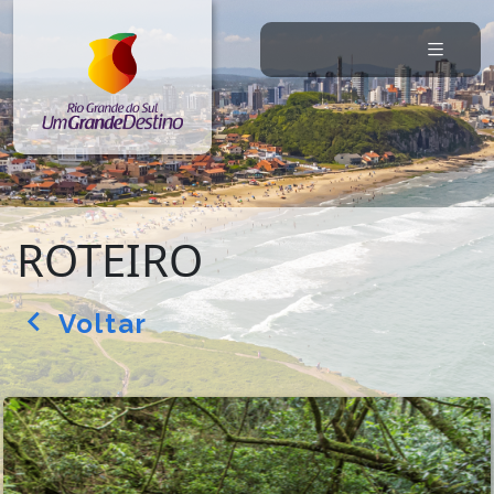
ROTEIRO
Voltar
arrow_back_ios