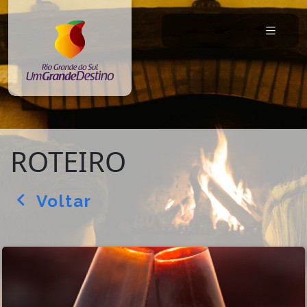
ROTEIRO
Voltar
arrow_back_ios