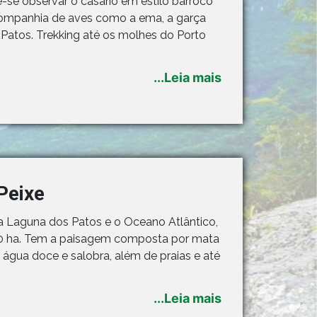
-se observar o casario em estilo barroco
a companhia de aves como a ema, a garça
Patos. Trekking até os molhes do Porto
...Leia mais
Peixe
e a Laguna dos Patos e o Oceano Atlântico,
00 ha. Tem a paisagem composta por mata
água doce e salobra, além de praias e até
...Leia mais