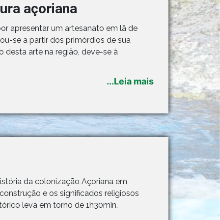
tura açoriana
or apresentar um artesanato em lã de
iou-se a partir dos primórdios de sua
 desta arte na região, deve-se à
...Leia mais
istória da colonização Açoriana em
nstrução e os significados religiosos
tórico leva em torno de 1h30min.