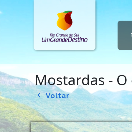
Mostardas - O 
Voltar
arrow_back_ios