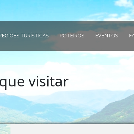
REGIÕES TURÍSTICAS
(página atual)
ROTEIROS
(página atual)
EVENTOS
(página
F
que visitar