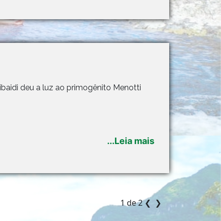
ibaidi deu a luz ao primogênito Menotti
...Leia mais
1 de 2
❮
❯