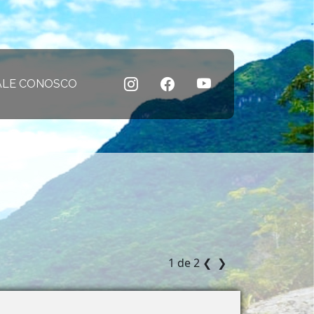
 atual)
ALE CONOSCO
(página atual)
1 de 2
❮
❯