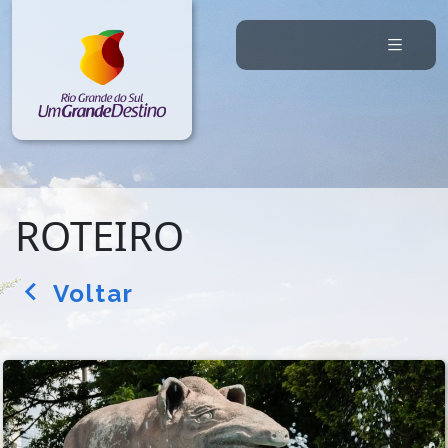
ROTEIRO
Voltar
arrow_back_ios