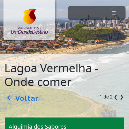
Lagoa Vermelha -
Onde comer
1 de 2
❮
❯
Voltar
arrow_back_ios
Alquimia dos Sabores