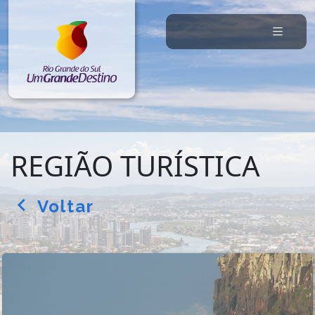
REGIÃO TURÍSTICA
Voltar
arrow_back_ios