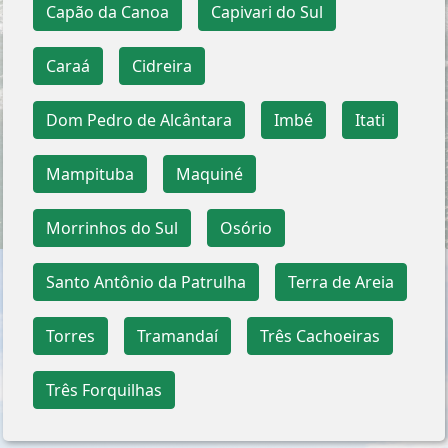
Capão da Canoa
Capivari do Sul
Caraá
Cidreira
Dom Pedro de Alcântara
Imbé
Itati
Mampituba
Maquiné
Morrinhos do Sul
Osório
Santo Antônio da Patrulha
Terra de Areia
Torres
Tramandaí
Três Cachoeiras
Três Forquilhas