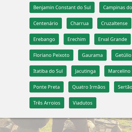
Benjamin Constant do Sul
Campinas do
Centenário
Charrua
Cruzaltense
Erebango
Erechim
Erval Grande
Floriano Peixoto
Gaurama
Getúlio
Itatiba do Sul
Jacutinga
Marcelino
Ponte Preta
Quatro Irmãos
Sertã
Três Arroios
Viadutos