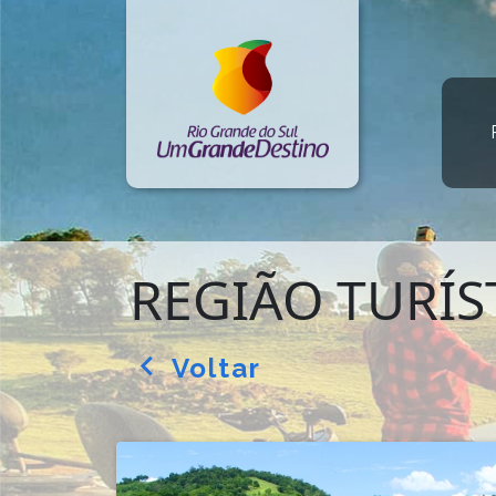
REGIÃO TURÍS
Voltar
arrow_back_ios