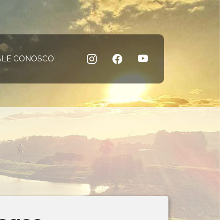
 atual)
ALE CONOSCO
(página atual)