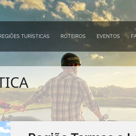
REGIÕES TURÍSTICAS
(página atual)
ROTEIROS
(página atual)
EVENTOS
(página
F
TICA