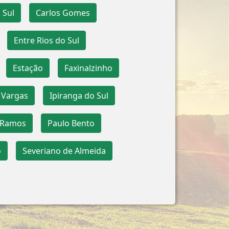
 Sul
Carlos Gomes
Entre Rios do Sul
Estação
Faxinalzinho
 Vargas
Ipiranga do Sul
 Ramos
Paulo Bento
o
Severiano de Almeida