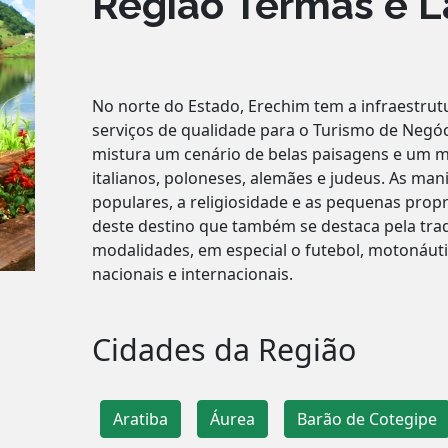
Região Termas e 
No norte do Estado, Erechim tem a infraestru
serviços de qualidade para o Turismo de Negó
mistura um cenário de belas paisagens e um m
italianos, poloneses, alemães e judeus. As manif
populares, a religiosidade e as pequenas prop
deste destino que também se destaca pela trad
modalidades, em especial o futebol, motonáutic
nacionais e internacionais.
Cidades da Região
Aratiba
Áurea
Barão de Cotegipe